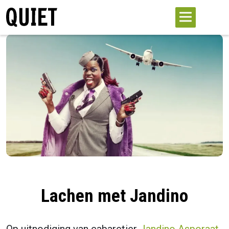
Lachen met Jandino
Op uitnodiging van cabaretier
Jandino Asporaat