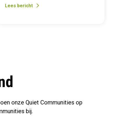
Lees bericht
and
t doen onze Quiet Communities op
munities bij.