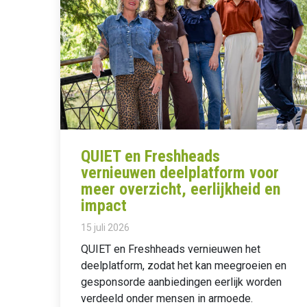
QUIET en Freshheads
vernieuwen deelplatform voor
meer overzicht, eerlijkheid en
impact
15 juli 2026
QUIET en Freshheads vernieuwen het
deelplatform, zodat het kan meegroeien en
gesponsorde aanbiedingen eerlijk worden
verdeeld onder mensen in armoede.