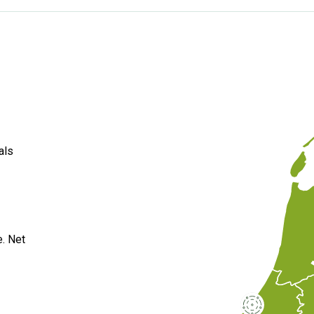
als
. Net