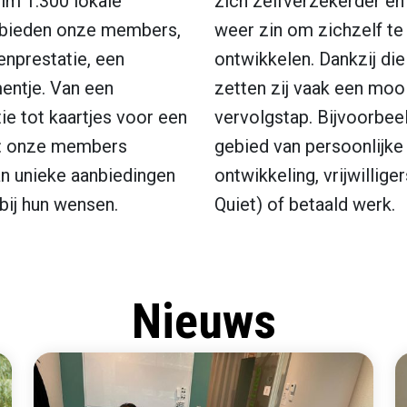
im 1.300 lokale
zich zelfverzekerder en 
bieden onze members,
weer zin om zichzelf te
enprestatie, een
ontwikkelen. Dankzij die
ntje. Van een
zetten zij vaak een moo
tie tot kaartjes voor een
vervolgstap. Bijvoorbee
: onze members
gebied van persoonlijke
an unieke aanbiedingen
ontwikkeling, vrijwillige
bij hun wensen.
Quiet) of betaald werk.
Nieuws