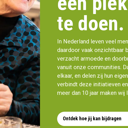
een ple
te doen.
In Nederland leven veel mens
daardoor vaak onzichtbaar bl
verzacht armoede en doorbre
vanuit onze communities. 
elkaar, en delen zij hun eige
verbindt deze initiatieven en
meer dan 10 jaar maken wij l
Ontdek hoe jij kan bijdragen