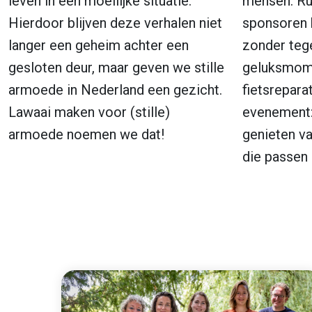
leven in een moeilijke situatie.
mensen. Ru
Hierdoor blijven deze verhalen niet
sponsoren 
langer een geheim achter een
zonder teg
gesloten deur, maar geven we stille
geluksmome
armoede in Nederland een gezicht.
fietsrepara
Lawaai maken voor (stille)
evenement
armoede noemen we dat!
genieten v
die passen 