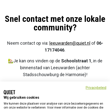
Snel contact met onze lokale
community?
Neem contact op via:
leeuwarden@quiet.nl
of
06-
17174046
.
🏡Je kan ons vinden op de
Schoolstraat 1
, in de
binnenstad van Leeuwarden (achter
Stadsschouwburg de Harmonie)!
Openingstijden/inloop (vanaf januari 2026):
Privacybeleid
dinsdagen
van
10:00-14:00u
en
Wij gebruiken cookies
vrijdagen
van
10:00-12:00u
.
We kunnen deze plaatsen voor analyse van onze bezoekersgegevens en
om onze website te verbeteren. Voor meer informatie over de cookies die