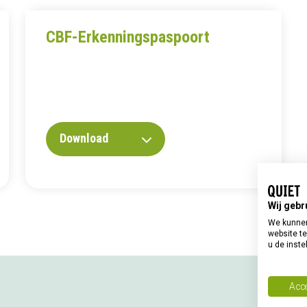
CBF-Erkenningspaspoort
Download
Wij gebr
We kunnen
website te
u de inste
Acce
Qui