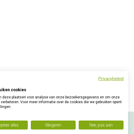
Privacybeleid
uiken cookies
 deze plaatsen voor analyse van onze bezoekersgegevens en om onze
 verbeteren. Voor meer informatie over de cookies die we gebruiken opent
llingen.
pteer alles
Weigeren
Nee, pas aan
et op social media