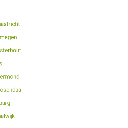
astricht
ijmegen
osterhout
s
Roermond
oosendaal
lburg
alwijk