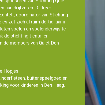
en sponsoren van Stichting Quiet
n hun drijfveren. Dit keer
htelt, coördinator van Stichting
 zet zich al ruim dertig jaar in
 laten spelen en spelenderwijs te
k de stichting tientallen
an de members van Quiet Den
se Hopjes
inderfietsen, buitenspeelgoed en
ing voor kinderen in Den Haag.