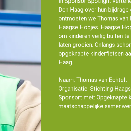
In Sponsor Spotlight vertell
Den Haag over hun bijdrage e
ontmoeten we Thomas van Ec
Haagse Hopjes. Haagse Hopjes
om kinderen veilig buiten te
laten groeien. Onlangs schon
opgeknapte kinderfietsen a
Haag.
Naam: Thomas van Echtelt
Organisatie: Stichting Haag
Sponsort met: Opgeknapte k
maatschappelijke samenwerk