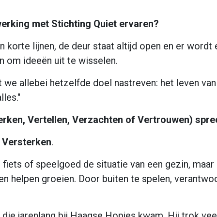
erking met Stichting Quiet ervaren?
ijn korte lijnen, de deur staat altijd open en er wor
n om ideeën uit te wisselen.
at we allebei hetzelfde doel nastreven: het leven va
les."
erken, Vertellen, Verzachten of Vertrouwen) spre
l
Versterken
.
 fiets of speelgoed de situatie van een gezin, maar 
eren helpen groeien. Door buiten te spelen, verantwo
n die jarenlang bij Haagse Hopjes kwam. Hij trok vee