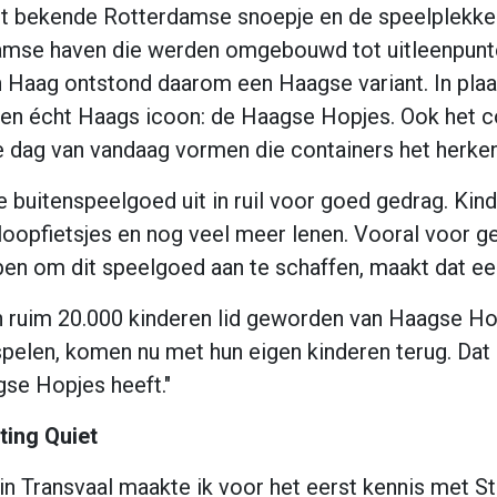
et bekende Rotterdamse snoepje en de speelplekke
damse haven die werden omgebouwd tot uitleenpunt
n Haag ontstond daarom een Haagse variant. In pla
en écht Haags icoon: de Haagse Hopjes. Ook het c
dag van vandaag vormen die containers het herkenb
e buitenspeelgoed uit in ruil voor goed gedrag. Kind
, loopfietsjes en nog veel meer lenen. Vooral voor ge
en om dit speelgoed aan te schaffen, maakt dat een
zijn ruim 20.000 kinderen lid geworden van Haagse 
spelen, komen nu met hun eigen kinderen terug. Dat
gse Hopjes heeft."
ting Quiet
 in Transvaal maakte ik voor het eerst kennis met S