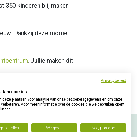
st 350 kinderen blij maken
pnieuw! Dankzij deze mooie
chtcentrum
. Jullie maken dit
Privacybeleid
uiken cookies
 deze plaatsen voor analyse van onze bezoekersgegevens en om onze
 verbeteren. Voor meer informatie over de cookies die we gebruiken opent
llingen.
pteer alles
Weigeren
Nee, pas aan
et op social media