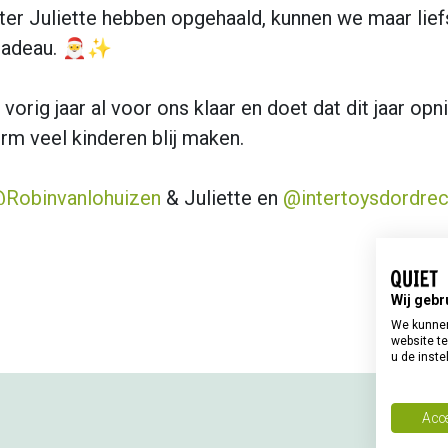
ter Juliette hebben opgehaald, kunnen we maar lief
scadeau. 🎅✨
vorig jaar al voor ons klaar en doet dat dit jaar o
m veel kinderen blij maken.
Robinvanlohuizen
& Juliette en
@intertoysdordre
Wij gebr
We kunnen
website te
u de inste
Acce
Qui