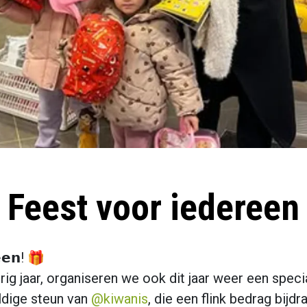
Feest voor iedereen
𝗲𝗲𝗻! 🎁
g jaar, organiseren we ook dit jaar weer een specia
ldige steun van
@kiwanis
, die een flink bedrag bij