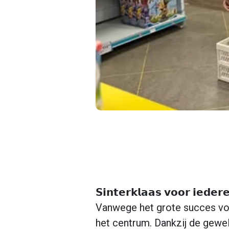
𝗦𝗶𝗻𝘁𝗲𝗿𝗸𝗹𝗮𝗮𝘀 𝘃𝗼𝗼𝗿 𝗶𝗲𝗱𝗲
Vanwege het grote succes vori
het centrum. Dankzij de gewe