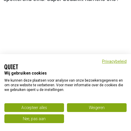
Privacybeleid
© Quiet 2026
Home
Privacyverklaring
Wij gebruiken cookies
Quiet op social media
We kunnen deze plaatsen voor analyse van onze bezoekersgegevens en
om onze website te verbeteren. Voor meer informatie over de cookies die
we gebruiken opent u de instellingen.
Accepteer alles
Weigeren
Nee, pas aan