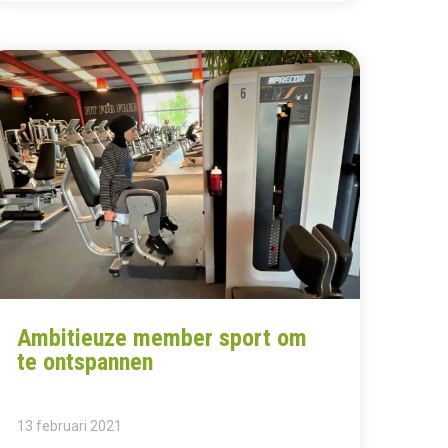
Ambitieuze member sport om
te ontspannen
13 februari 2021