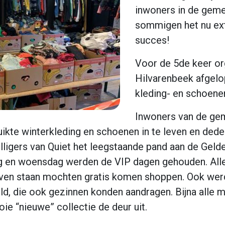
inwoners in de gem
sommigen het nu ext
succes!
Voor de 5de keer or
Hilvarenbeek afgel
kleding- en schoene
Inwoners van de ge
kte winterkleding en schoenen in te leven en dede
lligers van Quiet het leegstaande pand aan de Geld
ag en woensdag werden de VIP dagen gehouden. All
even staan mochten gratis komen shoppen. Ook we
ld, die ook gezinnen konden aandragen. Bijna alle
e “nieuwe” collectie de deur uit.