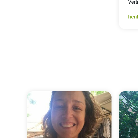
Ver
hen