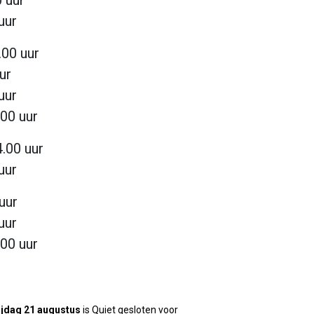
0 uur
uur
.00 uur
ur
uur
.00 uur
4.00 uur
uur
 uur
uur
.00 uur
ijdag 21 augustus
is Quiet gesloten voor