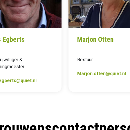
 Egberts
Marjon Otten
ijwilliger &
Bestuur
ningmeester
Marjon.otten@quiet.nl
egberts@quiet.nl
trouwenscontactpers