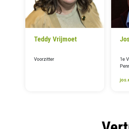
Teddy Vrijmoet
Jos
Voorzitter
1e Vr
Pen
jos.
Ver