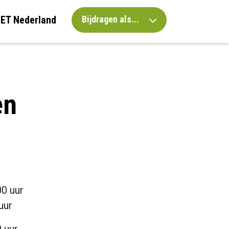
IET Nederland
Bijdragen als...
en
00 uur
uur