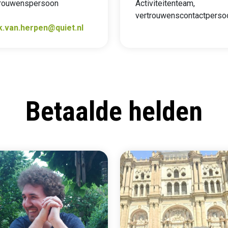
trouwenspersoon
Activiteitenteam,
vertrouwenscontactperso
k.van.herpen@quiet.nl
Betaalde helden