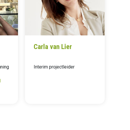
Carla van Lier
uning
Interim projectleider
l