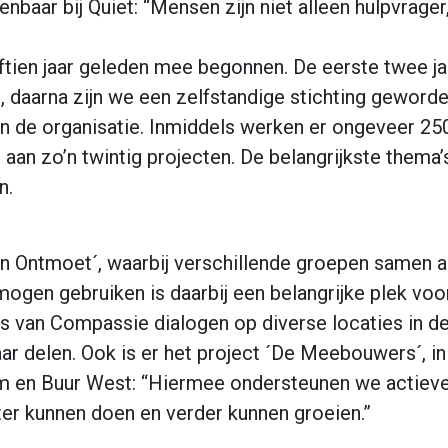
enbaar bij Quiet: “Mensen zijn niet alleen hulpvrage
vijftien jaar geleden mee begonnen. De eerste twee ja
 daarna zijn we een zelfstandige stichting geworde
 de organisatie. Inmiddels werken er ongeveer 250 v
an zo’n twintig projecten. De belangrijkste thema’s
n.
en Ontmoet´, waarbij verschillende groepen samen a
mogen gebruiken is daarbij een belangrijke plek voo
is van Compassie dialogen op diverse locaties in d
aar delen. Ook is er het project ´De Meebouwers´, 
m en Buur West: “Hiermee ondersteunen we actieve 
eter kunnen doen en verder kunnen groeien.”