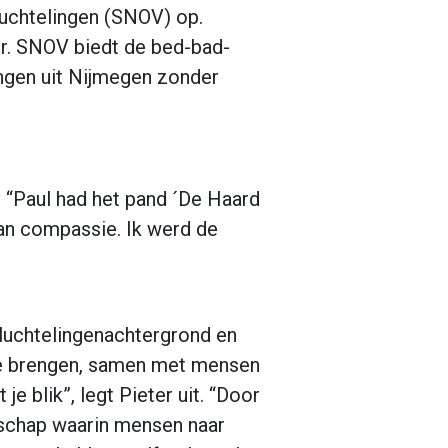
luchtelingen (SNOV) op.
ur. SNOV biedt de bed-bad-
ngen uit Nijmegen zonder
n. “Paul had het pand ´De Haard
van compassie. Ik werd de
luchtelingenachtergrond en
 te brengen, samen met mensen
e blik”, legt Pieter uit. “Door
enschap waarin mensen naar