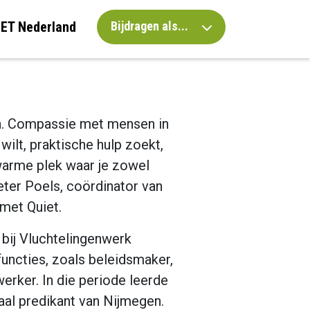
IET Nederland
Bijdragen als...
en. Compassie met mensen in
wilt, praktische hulp zoekt,
warme plek waar je zowel
eter Poels, coördinator van
met Quiet.
 bij Vluchtelingenwerk
functies, zoals beleidsmaker,
rker. In die periode leerde
aal predikant van Nijmegen.