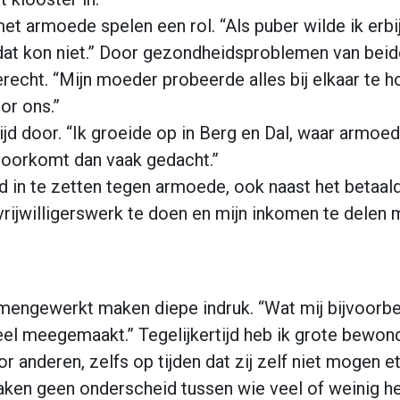
et armoede spelen een rol. “Als puber wilde ik erbi
 dat kon niet.” Door gezondheidsproblemen van bei
recht. “Mijn moeder probeerde alles bij elkaar te 
or ons.”
ijd door. “Ik groeide op in Berg en Dal, waar armoe
 voorkomt dan vaak gedacht.”
d in te zetten tegen armoede, ook naast het betaald
l vrijwilligerswerk te doen en mijn inkomen te dele
ngewerkt maken diepe indruk. “Wat mij bijvoorbeel
el meegemaakt.” Tegelijkertijd heb ik grote bewond
 anderen, zelfs op tijden dat zij zelf niet mogen et
ken geen onderscheid tussen wie veel of weinig hee