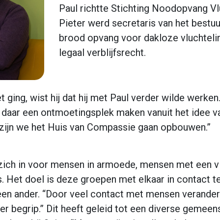
Paul richtte Stichting Noodopvang V
Pieter werd secretaris van het bestu
brood opvang voor dakloze vluchteli
legaal verblijfsrecht.
t ging, wist hij dat hij met Paul verder wilde werke
de daar een ontmoetingsplek maken vanuit het idee 
 zijn we het Huis van Compassie gaan opbouwen.”
zich in voor mensen in armoede, mensen met een v
s. Het doel is deze groepen met elkaar in contact
een ander. “Door veel contact met mensen verandert j
er begrip.” Dit heeft geleid tot een diverse geme