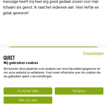
massage heeft mij heel erg goed gedaan zowel voor mijn
lichaam als geest. Ik raad het iedereen aan. Veel liefde en
geluk gewenst!
Klik hier voor meer informatie over gezondheid- en
Privacybeleid
wellnesspraktijk HomeMas
Wij gebruiken cookies
We kunnen deze plaatsen voor analyse van onze bezoekersgegevens en
om onze website te verbeteren. Voor meer informatie over de cookies die
we gebruiken opent u de instellingen.
© Quiet 2026
Home
Privacyverklaring
Accepteer alles
Weigeren
Quiet op social media
Nee, pas aan