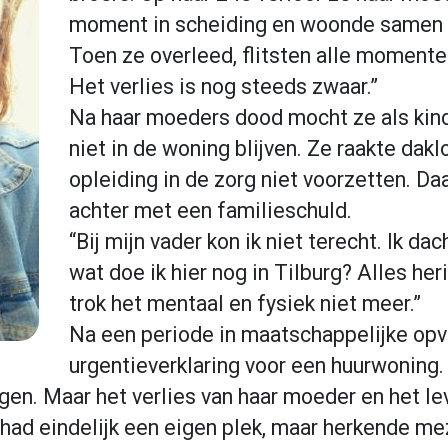
moment in scheiding en woonde samen m
Toen ze overleed, flitsten alle momente
Het verlies is nog steeds zwaar.”
Na haar moeders dood mocht ze als kin
niet in de woning blijven. Ze raakte dak
opleiding in de zorg niet voorzetten. D
achter met een familieschu
ld.
“Bij mijn vader kon ik niet terecht. Ik 
wat doe ik hier nog in Tilburg? Alles he
trok het mentaal en fysiek niet meer.”
Na een periode in maatschappelijke opv
urgentieverklaring voor een huurwoning
gen. Maar het verlies van haar moeder en het l
 had eindelijk een eigen plek, maar herkende mez