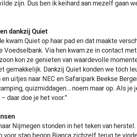
ilde zijn. Dus ben ik keihard aan mezelf gaan 
en dankzij Quiet
ode kwam Quiet op haar pad en dat maakte versch
e Voedselbank. Via hen kwam ze in contact met 
zoon kon ze genieten van waardevolle momente
t gemakkelijk. Dankzij Quiet konden we tóch le
 en uitjes naar NEC en Safaripark Beekse Berg
amping, quizmiddagen… noem maar op. Als je je
 – daar doe je het voor.”
ansen
 naar Nijmegen stonden in het teken van herstel.
voor stap begon Bianca zichzelf terug te vinden