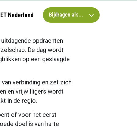
IET Nederland
Bijdragen als...
p, uitdagende opdrachten
ezelschap. De dag wordt
gblikken op een geslaagde
 van verbinding en zet zich
en en vrijwilligers wordt
t in de regio.
bent of voor het eerst
oede doel is van harte