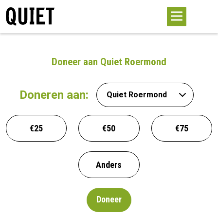
Doneer aan Quiet Roermond
Doneren aan:
€25
€50
€75
Anders
Doneer