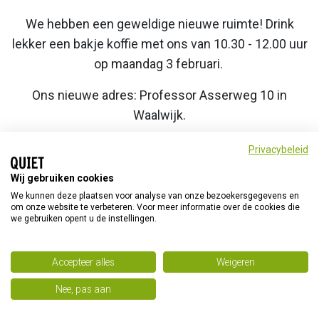
We hebben een geweldige nieuwe ruimte! Drink
lekker een bakje koffie met ons van 10.30 - 12.00 uur
op maandag 3 februari.
Ons nieuwe adres: Professor Asserweg 10 in
Waalwijk.
Privacybeleid
Wij gebruiken cookies
© Quiet 2026
Home
Privacyverklaring
We kunnen deze plaatsen voor analyse van onze bezoekersgegevens en
om onze website te verbeteren. Voor meer informatie over de cookies die
Quiet op social media
we gebruiken opent u de instellingen.
Accepteer alles
Weigeren
Nee, pas aan