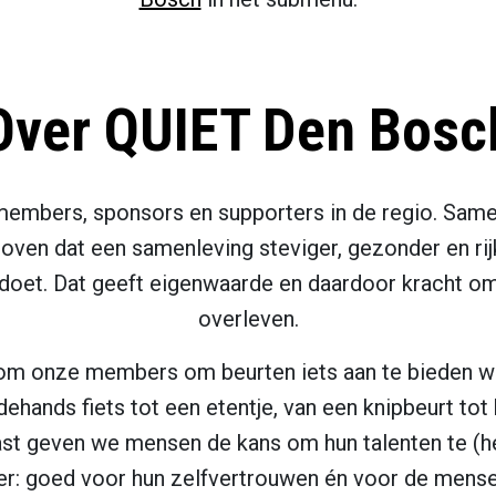
Over QUIET Den Bosc
members, sponsors en supporters in de regio. Sam
eloven dat een samenleving steviger, gezonder en ri
doet. Dat geeft eigenwaarde en daardoor kracht om 
overleven.
om onze members om beurten iets aan te bieden wa
ehands fiets tot een etentje, van een knipbeurt tot 
ast geven we mensen de kans om hun talenten te (he
liger: goed voor hun zelfvertrouwen én voor de mens