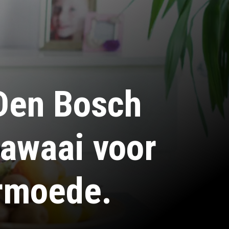
Den Bosch
lawaai voor
armoede.