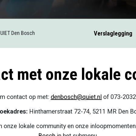
UIET Den Bosch
Verslaglegging
act met onze lokale 
m contact op met:
denbosch@quiet.nl
of 073-2032
oekadres:
Hinthamerstraat 72-74, 5211 MR Den B
 onze lokale community en onze inloopmomenten 
Bosch
in het submenu.