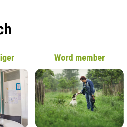
ch
liger
Word member