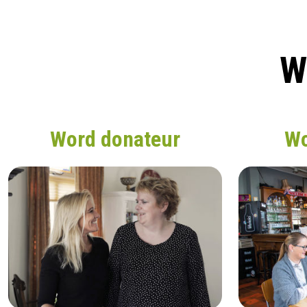
W
Word donateur
Wo